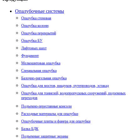
Опалубочные системы
Опалубка стеновая
Опалубка колонн
Опалубка перекрытий
Опалубка БУ
Лифтовых шахт
Фундамент
Мелкощитовая опалубка
Специальная опалубка
Балочно-ригельная опалубка
Опалубка для мостов, виадуков, путепроводов, эстакад
Опалубка для тоннелей, водопропускных сооружений, подземных
переходов
Подъемно-переставные консоли
Расходные материалы для опалубки
Опалубочные плиты и фанера для опалубки
Балка БДК
Подъемные защитные экраны