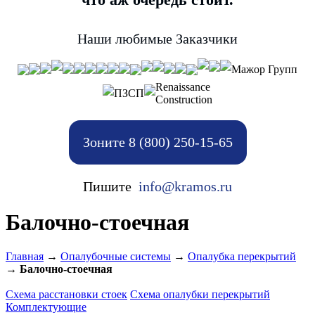
Наши любимые Заказчики
Мажор Групп
Renaissance
ПЗСП
Construction
Зоните 8 (800) 250-15-65
Пишите
info@kramos.ru
Балочно-стоечная
Главная
→
Опалубочные системы
→
Опалубка перекрытий
→
Балочно-стоечная
Схема расстановки стоек
Cхема опалубки перекрытий
Комплектующие