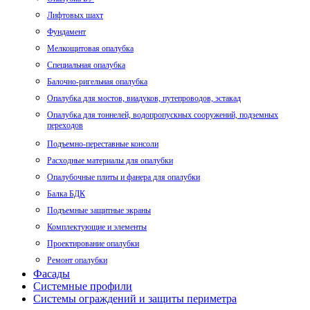
Лифтовых шахт
Фундамент
Мелкощитовая опалубка
Специальная опалубка
Балочно-ригельная опалубка
Опалубка для мостов, виадуков, путепроводов, эстакад
Опалубка для тоннелей, водопропускных сооружений, подземных
переходов
Подъемно-переставные консоли
Расходные материалы для опалубки
Опалубочные плиты и фанера для опалубки
Балка БДК
Подъемные защитные экраны
Комплектующие и элементы
Проектирование опалубки
Ремонт опалубки
Фасады
Системные профили
Системы ограждений и защиты периметра