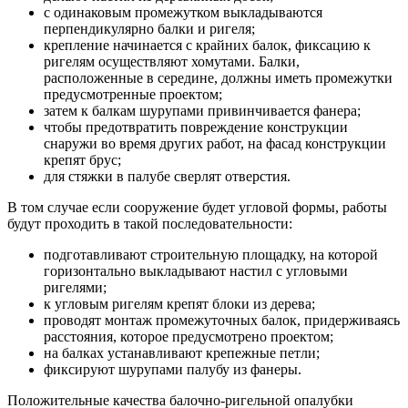
с одинаковым промежутком выкладываются
перпендикулярно балки и ригеля;
крепление начинается с крайних балок, фиксацию к
ригелям осуществляют хомутами. Балки,
расположенные в середине, должны иметь промежутки
предусмотренные проектом;
затем к балкам шурупами привинчивается фанера;
чтобы предотвратить повреждение конструкции
снаружи во время других работ, на фасад конструкции
крепят брус;
для стяжки в палубе сверлят отверстия.
В том случае если сооружение будет угловой формы, работы
будут проходить в такой последовательности:
подготавливают строительную площадку, на которой
горизонтально выкладывают настил с угловыми
ригелями;
к угловым ригелям крепят блоки из дерева;
проводят монтаж промежуточных балок, придерживаясь
расстояния, которое предусмотрено проектом;
на балках устанавливают крепежные петли;
фиксируют шурупами палубу из фанеры.
Положительные качества балочно-ригельной опалубки