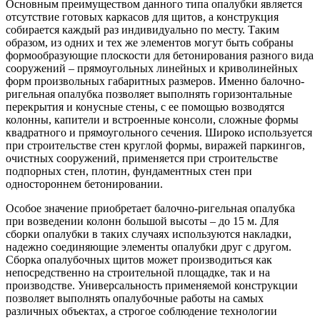
Основным преимуществом данного типа опалубки является
отсутствие готовых каркасов для щитов, а конструкция
собирается каждый раз индивидуально по месту. Таким
образом, из одних и тех же элементов могут быть собраны
формообразующие плоскости для бетонирования разного вида
сооружений – прямоугольных линейных и криволинейных
форм произвольных габаритных размеров. Именно балочно-
ригельная опалубка позволяет выполнять горизонтальные
перекрытия и конусные стены, с ее помощью возводятся
колонны, капители и встроенные консоли, сложные формы
квадратного и прямоугольного сечения. Широко используется
при строительстве стен круглой формы, виражей паркингов,
очистных сооружений, применяется при строительстве
подпорных стен, плотин, фундаментных стен при
одностороннем бетонировании.
Особое значение приобретает балочно-ригельная опалубка
при возведении колонн большой высоты – до 15 м. Для
сборки опалубки в таких случаях используются накладки,
надежно соединяющие элементы опалубки друг с другом.
Сборка опалубочных щитов может производиться как
непосредственно на строительной площадке, так и на
производстве. Универсальность применяемой конструкции
позволяет выполнять опалубочные работы на самых
различных объектах, а строгое соблюдение технологии