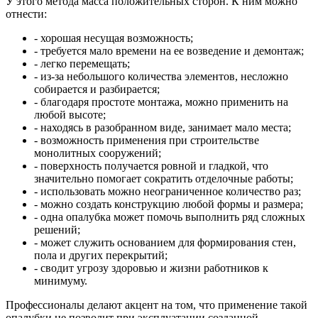
У этого метода масса положительных сторон. К ним можно
отнести:
- хорошая несущая возможность;
- требуется мало времени на ее возведение и демонтаж;
- легко перемещать;
- из-за небольшого количества элементов, несложно
собирается и разбирается;
- благодаря простоте монтажа, можно применить на
любой высоте;
- находясь в разобранном виде, занимает мало места;
- возможность применения при строительстве
монолитных сооружений;
- поверхность получается ровной и гладкой, что
значительно помогает сократить отделочные работы;
- использовать можно неограниченное количество раз;
- можно создать конструкцию любой формы и размера;
- одна опалубка может помочь выполнить ряд сложных
решений;
- может служить основанием для формирования стен,
пола и других перекрытий;
- сводит угрозу здоровью и жизни работников к
минимуму.
Профессионалы делают акцент на том, что применение такой
опалубки не позволит при эксплуатации созданной