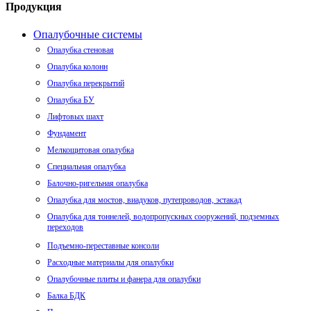
Продукция
Опалубочные системы
Опалубка стеновая
Опалубка колонн
Опалубка перекрытий
Опалубка БУ
Лифтовых шахт
Фундамент
Мелкощитовая опалубка
Специальная опалубка
Балочно-ригельная опалубка
Опалубка для мостов, виадуков, путепроводов, эстакад
Опалубка для тоннелей, водопропускных сооружений, подземных
переходов
Подъемно-переставные консоли
Расходные материалы для опалубки
Опалубочные плиты и фанера для опалубки
Балка БДК