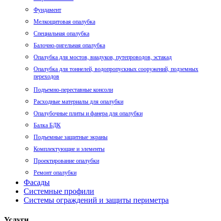
Фундамент
Мелкощитовая опалубка
Специальная опалубка
Балочно-ригельная опалубка
Опалубка для мостов, виадуков, путепроводов, эстакад
Опалубка для тоннелей, водопропускных сооружений, подземных
переходов
Подъемно-переставные консоли
Расходные материалы для опалубки
Опалубочные плиты и фанера для опалубки
Балка БДК
Подъемные защитные экраны
Комплектующие и элементы
Проектирование опалубки
Ремонт опалубки
Фасады
Системные профили
Системы ограждений и защиты периметра
Услуги