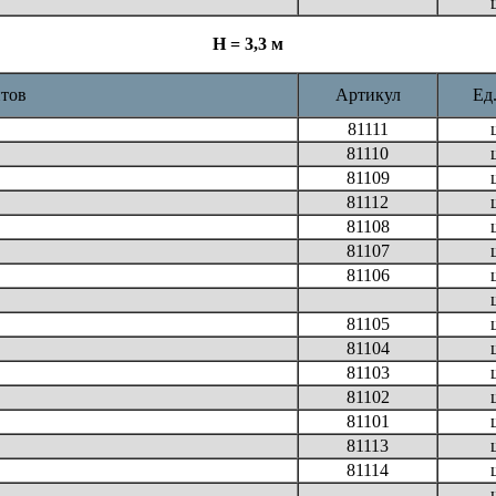
Н = 3,3 м
тов
Артикул
Ед.
81111
81110
81109
81112
81108
81107
81106
81105
81104
81103
81102
81101
81113
81114