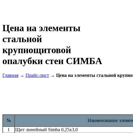
Цена на элементы
стальной
крупнощитовой
опалубки стен СИМБА
Главная
→
Прайс-лист
→
Цена на элементы стальной круп
№
Наименование элемен
1
Щит линейный Simba 0,25х3,0