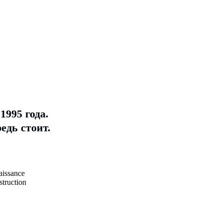
995 года.
едь стоит.
aissance
truction