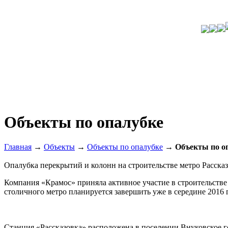
Объекты по опалубке
Главная
→
Объекты
→
Объекты по опалубке
→
Объекты по о
Опалубка перекрытий и колонн на строительстве метро Расска
Компания «Крамос» приняла активное участие в строительств
столичного метро планируется завершить уже в середине 2016 г
Станция «Рассказовка» расположена в поселении Внуковское го