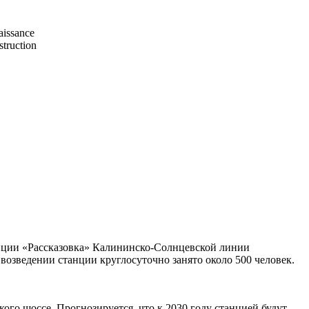
aissance
truction
анции «Рассказовка» Калининско-Солнцевской линии
 возведении станции круглосуточно занято около 500 человек.
ого шоссе. Прогнозируется, что к 2030 году станцией будут