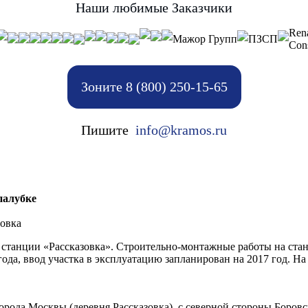
Наши любимые Заказчики
Ren
Мажор Групп
ПЗСП
Cons
Зоните 8 (800) 250-15-65
Пишите
info@kramos.ru
палубке
зовка
е станции «Рассказовка». Строительно-монтажные работы на ст
ода, ввод участка в эксплуатацию запланирован на 2017 год. На
рода Москвы (деревня Рассказовка), с северной стороны Боровск